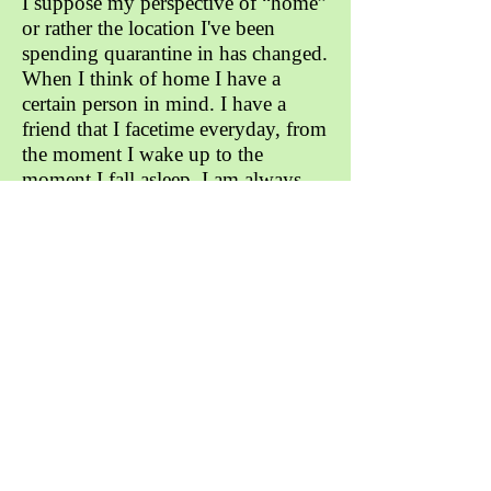
I suppose my perspective of “home”
or rather the location I've been
spending quarantine in has changed.
When I think of home I have a
certain person in mind. I have a
friend that I facetime everyday, from
the moment I wake up to the
moment I fall asleep, I am always
calling her. We don't go to the same
schools but calling her everyday like
this has become part of my “boring”
routine. I feel that perhaps she's the
reason I'm not as unmotivated as I
should be, I couldn't really notice
before but I feel as though she's
become my motivation.
Whenever I'm not on call with her
or when she's busy, I would just lie
somewhere with my phone being