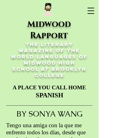
Midwood
Rapport
The Literary
Magazine of the
World Languages of
Midwood High
School at Brooklyn
College
A PLACE YOU CALL HOME
SPANISH
BY SONYA WANG
Tengo una amiga con la que me
enfrento todos los días, desde que