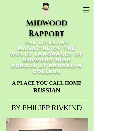
Midwood
Rapport
The Literary
Magazine of the
World Languages of
Midwood High
School at Brooklyn
College
A PLACE YOU CALL HOME
RUSSIAN
BY
PHILIPP RIVKIND