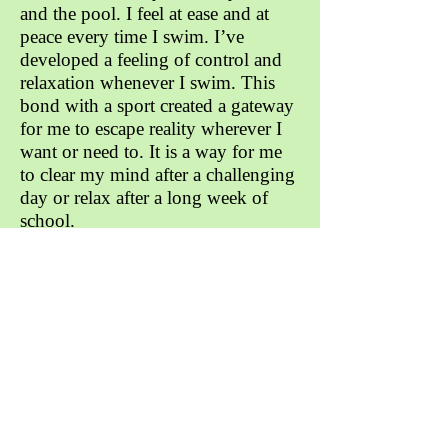
and the pool. I feel at ease and at
peace every time I swim. I’ve
developed a feeling of control and
relaxation whenever I swim. This
bond with a sport created a gateway
for me to escape reality wherever I
want or need to. It is a way for me
to clear my mind after a challenging
day or relax after a long week of
school.
Not only this, but swimming allows
me to become a better person
physically and academically. The
competitive relationship I formed
with my friends from swim teams
pushes me to become a better
swimmer. The desire to be better just
by a bit each day translates into my