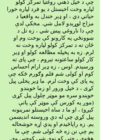
چې د خپل ذهني روغتیا تمرکز کولو
لپاره وخت اخیستل د یو فرد لپاره خورا
حیاتي دي ، او ډیر خندل به واقعیا د
مزاج لوړیدو لامل شي. مخکې لدې
چې دا ناروغي پیښ شي ، زه تل د
ښوونځي په کارونو کې بوخت وم او
ځان ته د تمرکز کولو لپاره وخت نه
لرم. زه به پخپله مطالعه کولو او ډیر
کار کولو ساعتونه تیروم ، چې پای ته
ورسیدم. اوس ، زه ډیر ارام احساس
کوم او کولی شم فلم وګورم ځکه چې
په پای کې وخت لرم. ما ډیر پخلی پیل
کړی ، د خپل ورور او زما خویندو
خویندو سره مو موټر چلول پیل کړی
(موږ په کورس کې موټر کې پاتې
کیږو) ، او ما د ساه اخیستلو تمرینونه
پیل کړي چې له دې وروسته اندیښمن
یم. زه راپاڅیدم او پدې اړه خوشحاله
یم چې نن زه څه کولی شم. چې ما
هڅوي ، حتی که نوی شی کوچنی وي.