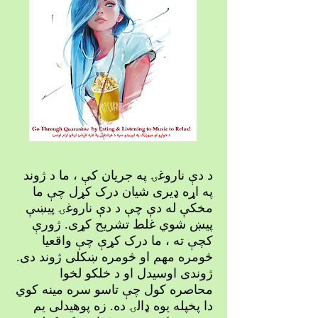
د دې ناروغۍ په جریان کې ، ما د ژوند
په اړه ډیری شیان درک کړل چې ما
مخکې له دې چې د دې ناروغۍ پیښې
پیښ شوي غلط تشریح کړی. ژورې
کچې ته ، ما درک کړې چې واقعیا
څومره مهم او څومره ښکلی ژوند دی.
ژوندی اوسیدل او د خلکو لخوا
محاصره کول چې تاسو سره مینه کوي
دا پخپله یوه ډالۍ ده. زه پوهیدلی یم