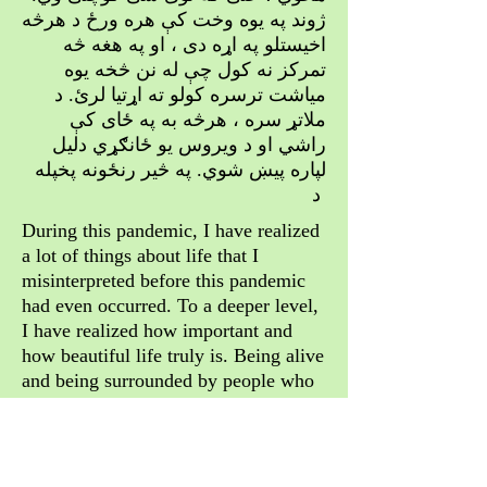
ژوند په یوه وخت کې هره ورځ د هرڅه
اخیستلو په اړه دی ، او په هغه څه
تمرکز نه کول چې له نن څخه یوه
میاشت ترسره کولو ته اړتیا لرئ. د
ملاتړ سره ، هرڅه به په ځای کې
راشي او د ویروس یو ځانګړي دلیل
لپاره پیښ شوي. په څیر رنځونه پخپله
د
During this pandemic, I have realized
a lot of things about life that I
misinterpreted before this pandemic
had even occurred. To a deeper level,
I have realized how important and
how beautiful life truly is. Being alive
and being surrounded by people who
love you is a gift on it’s own. I have
realized that taking the time to focus
on your own mental health is so vital
for an individual, and laughing more