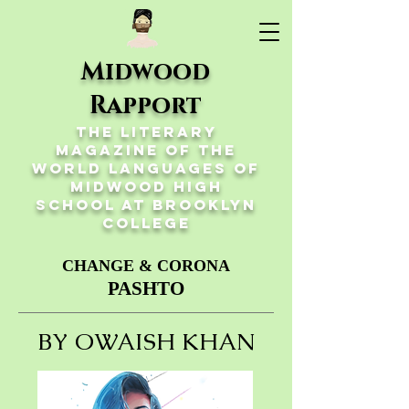
Midwood
Rapport
The Literary
Magazine of the
World Languages of
Midwood High
School at Brooklyn
College
CHANGE & CORONA
PASHTO
BY OWAISH KHAN