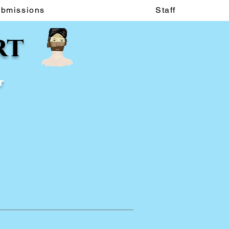
ubmissions
Staff
rt
t