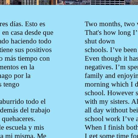
es días. Esto es
Two months, two w
o en casa desde que
That's how long I
tado haciendo todo
shut down
tiene sus positivos
schools. I’ve been
so más tiempo con
Even though it has 
mentos en la
negatives. I’m sp
ago por la
family and enjoyi
s tengo
morning which I d
school. However 
aburrido todo el
with my sisters. A
Además del trabajo
all day without be
 quehaceres.
school work I’ve 
e escuela y mis
When I finish bot
ra mi misma. Me
I get some time fo