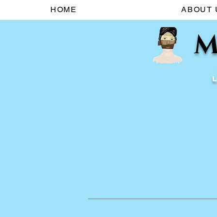
HOME
ABOUT 
M