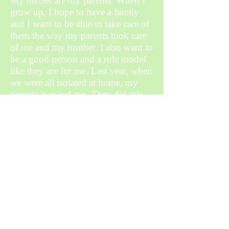
My heroes are my parents. When I
grow up, I hope to have a family
and I want to be able to take care of
them the way my parents took care
of me and my brother. I also want to
be a good person and a role model
like they are for me. Last year, when
we were all isolated at home, my
parents inspired me. They did this
by risking their lives every day to
provide for me and my brother.
They had to go to work and be in
contact with others while they did
their jobs. Besides taking care of us,
they also had to take care of my
grandparents. They always made
sure to bring them food and
medicine. They will do anything for
me and the rest of my family.