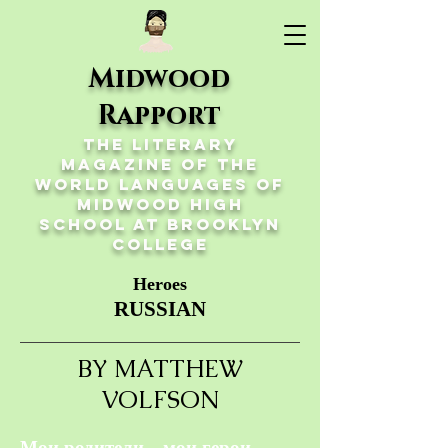
Midwood
Rapport
The Literary
Magazine of the
World Languages of
Midwood High
School at Brooklyn
College
Heroes
RUSSIAN
BY MATTHEW
VOLFSON
Мои родители - мои герои