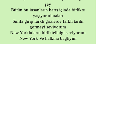
şey
Bütün bu insanların barış içinde birlikte
yaşıyor olmaları
Sinifa girip farklı gozlerde farklı tarihi
gormeyi seviyorum
New Yorkluların birliktelinigi seviyorum
New York Ve halkına bagliyim
My city is New York
I was born here
I grew up here
I feel as if this city shapes me
It allows me to face all kinds of people
I love everything about this city
I love the diversity
The different races
The different cultures
What I love the most about my city is
how somehow all these races can coexist
peacefully
I love that I can walk into class and see the