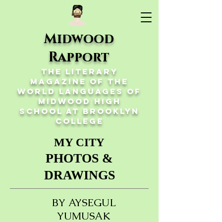
Midwood
Rapport
The Literary
Magazine of the
World Languages of
Midwood High
School at Brooklyn
College
MY CITY
PHOTOS &
DRAWINGS
BY AYSEGUL
YUMUSAK