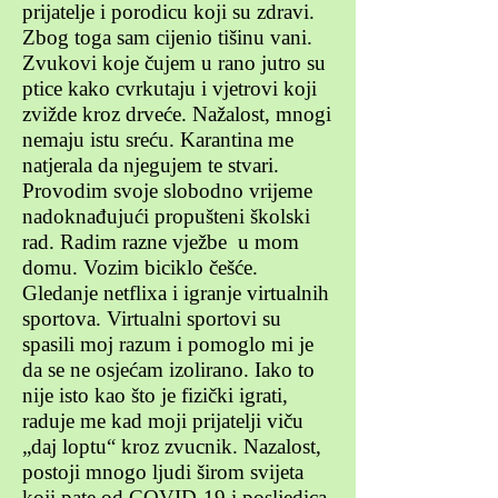
prijatelje i porodicu koji su zdravi.
Zbog toga sam cijenio tišinu vani.
Zvukovi koje čujem u rano jutro su
ptice kako cvrkutaju i vjetrovi koji
zvižde kroz drveće. Nažalost, mnogi
nemaju istu sreću. Karantina me
natjerala da njegujem te stvari.
Provodim svoje slobodno vrijeme
nadoknađujući propušteni školski
rad. Radim razne vježbe u mom
domu. Vozim biciklo češće.
Gledanje netflixa i igranje virtualnih
sportova. Virtualni sportovi su
spasili moj razum i pomoglo mi je
da se ne osjećam izolirano. Iako to
nije isto kao što je fizički igrati,
raduje me kad moji prijatelji viču
„daj loptu“ kroz zvucnik. Nazalost,
postoji mnogo ljudi širom svijeta
koji pate od COVID-19 i posljedica