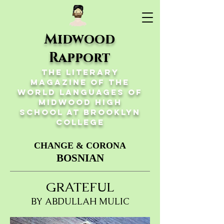
Midwood
Rapport
The Literary
Magazine of the
World Languages of
Midwood High
School at Brooklyn
College
CHANGE & CORONA
BOSNIAN
GRATEFUL
BY ABDULLAH MULIC